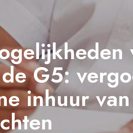
ogelijkheden 
n de G5: verg
ne inhuur van
achten