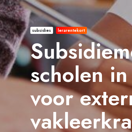
subsidies
lerarentekort
Subsidiem
scholen i
voor exter
vakleerkr