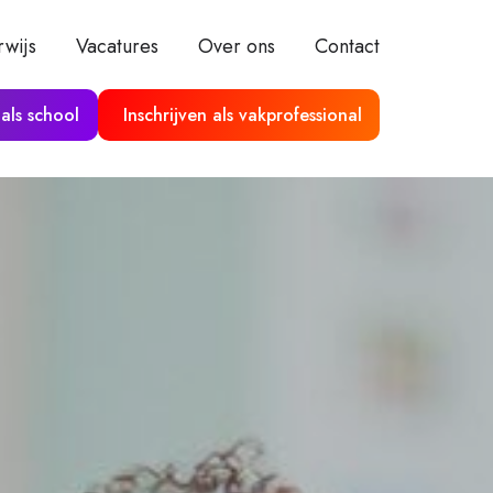
wijs
Vacatures
Over ons
Contact
 als school
Inschrijven als vakprofessional