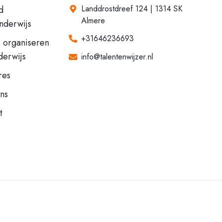
Landdrostdreef 124 | 1314 SK
d
Almere
onderwijs
+31646236693
 organiseren
derwijs
info@talentenwijzer.nl
res
ns
t