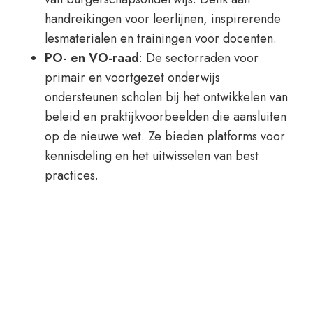
handreikingen voor leerlijnen, inspirerende
lesmaterialen en trainingen voor docenten.
PO- en VO-raad
: De sectorraden voor
primair en voortgezet onderwijs
ondersteunen scholen bij het ontwikkelen van
beleid en praktijkvoorbeelden die aansluiten
op de nieuwe wet. Ze bieden platforms voor
kennisdeling en het uitwisselen van best
practices.
Stichting School en Veiligheid
: Deze
organisatie helpt scholen bij het creëren van
een veilige leeromgeving, een essentiële
voorwaarde voor effectief
burgerschapsonderwijs. Door middel van
trainingen en tools, zoals de reflectiewijzer en
het burgerkaartenspel, kunnen scholen